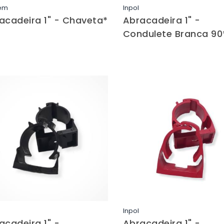
em
Inpol
Saiba mais
Saiba mais
acadeira 1" - Chaveta*
Abracadeira 1" -
Condulete Branca 90
Inpol
Saiba mais
Saiba mais
acadeira 1" -
Abracadeira 1" -