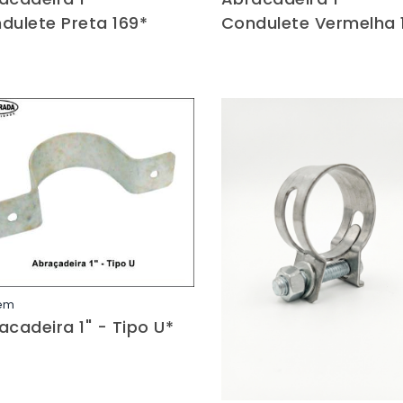
dulete Preta 169*
Condulete Vermelha 
em
Saiba mais
acadeira 1" - Tipo U*