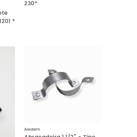
230*
ote
201 *
Aiedem
Saiba mais
Abracadeira 1.1/2" - Tipo