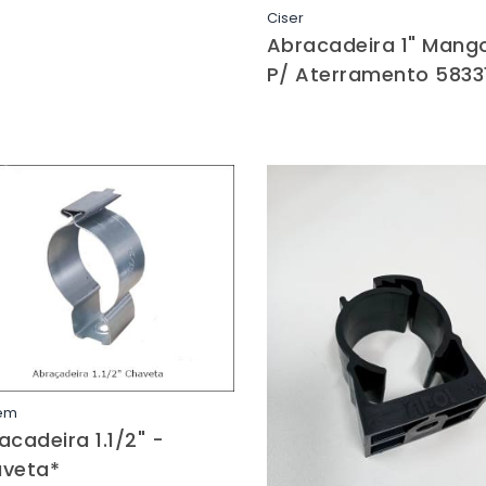
Ciser
Saiba mais
Abracadeira 1" Mang
P/ Aterramento 58331
em
Saiba mais
acadeira 1.1/2" -
veta*