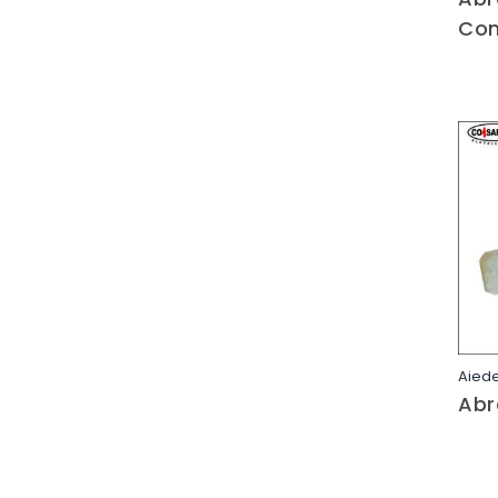
Con
Aied
Abr