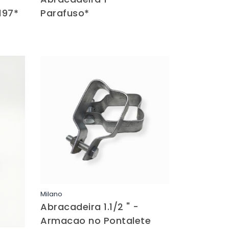
197*
Parafuso*
Milano
Saiba mais
Abracadeira 1.1/2 " -
Armacao no Pontalete