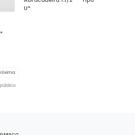
U*
 *
Próxima
público.
NDEREÇO