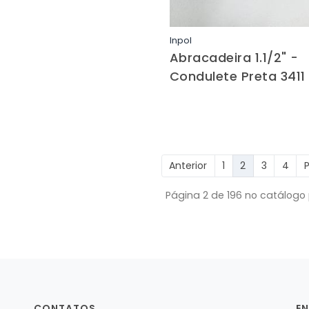
Inpol
Saiba mais
Abracadeira 1.1/2" -
Condulete Preta 3411
Anterior
1
2
3
4
Página 2 de 196 no catálogo 
CONTATOS
E