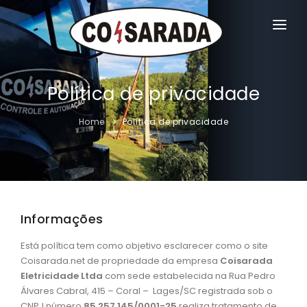
HOME
SOBRE NÓS
Política de privacidade
PRODUTOS
Home
Política de privacidade
SERVIÇOS
DOWNLOADS
CONTATO
Informações
Está política tem como objetivo esclarecer como o site
Coisarada.net de propriedade da empresa
Coisarada
Eletricidade Ltda
com sede estabelecida na Rua Pedro
Álvares Cabral, 415 – Coral – Lages/SC registrada sob o
CNPJ número
85.257.145/0001-25
realiza tratamento de