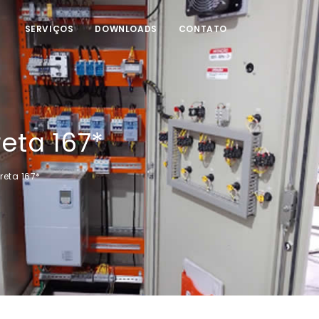
SERVIÇOS
DOWNLOADS
CONTATO
eta 167*
reta 167*