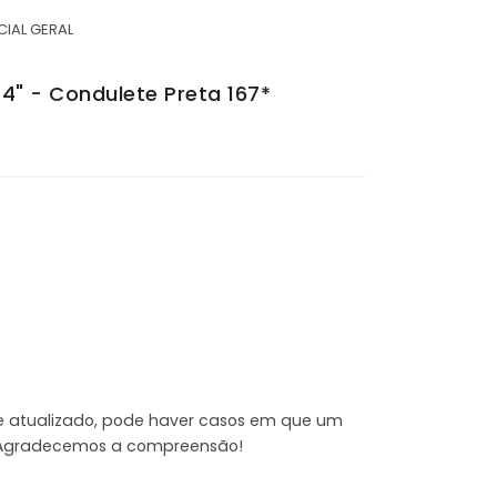
IAL GERAL
4" - Condulete Preta 167*
e atualizado, pode haver casos em que um
e. Agradecemos a compreensão!