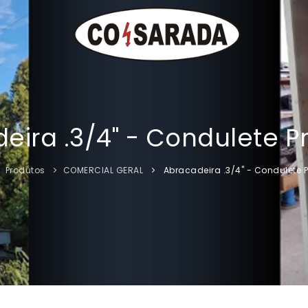
eira .3/4" - Condulete Pr
Produtos
COMERCIAL GERAL
Abracadeira .3/4" - Condulete P